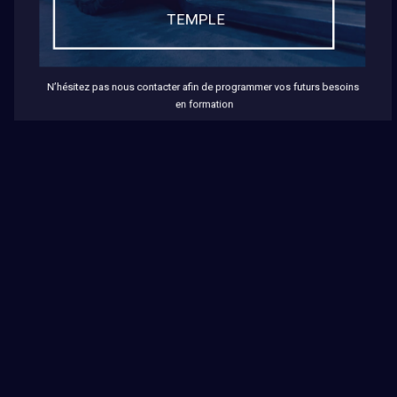
TEMPLE
N’hésitez pas nous contacter afin de programmer vos futurs besoins 
en formation
Viry-Châtillon
74, AVENUE DU PRÉSIDENT KENNEDY
91170 VIRY-CHÂTÎLLON
01 69 43 28 64
CONTACT@RIS-FORMATION.FR
Horaires Bureau
DU LUNDI AU VENDREDI :
08:30-12:00 - 13:30-17:00
Horaires Formation