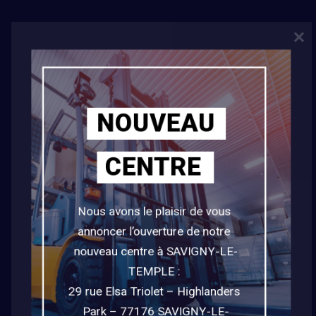
NOUVEAU
CENTRE
La Formation Caces® R489 est
Nous avons le plaisir de vous 
éligible au CPF
annoncer l’ouverture de notre 
nouveau centre à SAVIGNY-LE-
Par
Ris Formation
|
février 27th, 2020
|
CACES®
,
CPF
,
R489
TEMPLE : 

29 rue Elsa Triolet – Highlanders 
Notre formation CACES® R489 est éligible au CPF
Park – 77176 SAVIGNY-LE-
(compte personnel de formation)