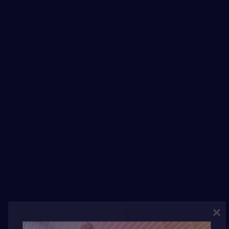
Energy Survey Job
ENERGY SURVEY Proin eget velit quis lorem
euismod pulvinar. Phasellus lobortis tellus
dignissim metus varius volutpat. Integer a lacus
mauris. SERVICE INFORMATION Qui [...]
Viry-Châtillon