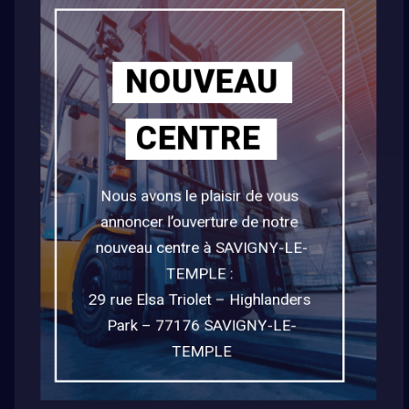
74, AVENUE DU PRÉSIDENT KENNEDY
91170 VIRY-CHÂTÎLLON
NOUVEAU
01 69 43 28 64
CONTACT@RIS-FORMATION.FR
CENTRE
Horaires Bureau
DU LUNDI AU VENDREDI :
Nous avons le plaisir de vous 
08:30-12:00 - 13:30-17:00
annoncer l’ouverture de notre 
Horaires Formation
nouveau centre à SAVIGNY-LE-
DU LUNDI AU VENDREDI :
TEMPLE : 

06:00-13:00 OU 13:00-20:00
29 rue Elsa Triolet – Highlanders 
Park – 77176 SAVIGNY-LE-
TEMPLE