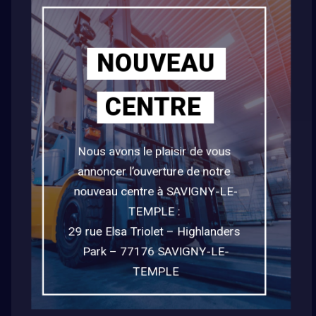
74, AVENUE DU PRÉSIDENT KENNEDY
91170 VIRY-CHÂTÎLLON
NOUVEAU
01 69 43 28 64
CONTACT@RIS-FORMATION.FR
CENTRE
Horaires Bureau
DU LUNDI AU VENDREDI :
Nous avons le plaisir de vous 
08:30-12:00 - 13:30-17:00
annoncer l’ouverture de notre 
Horaires Formation
nouveau centre à SAVIGNY-LE-
DU LUNDI AU VENDREDI :
TEMPLE : 

06:00-13:00 OU 13:00-20:00
29 rue Elsa Triolet – Highlanders 
Park – 77176 SAVIGNY-LE-
TEMPLE