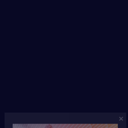
Energy Survey Job
ENERGY SURVEY Proin eget velit quis lorem
euismod pulvinar. Phasellus lobortis tellus
dignissim metus varius volutpat. Integer a lacus
mauris. SERVICE INFORMATION Qui [...]
Viry-Châtillon