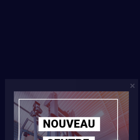
JOIN NOW
FACILITIES & ACTIVITIES
Lorem ipsum dolor sit amet,
NOUVEAU
consectetur adipisicing elit,