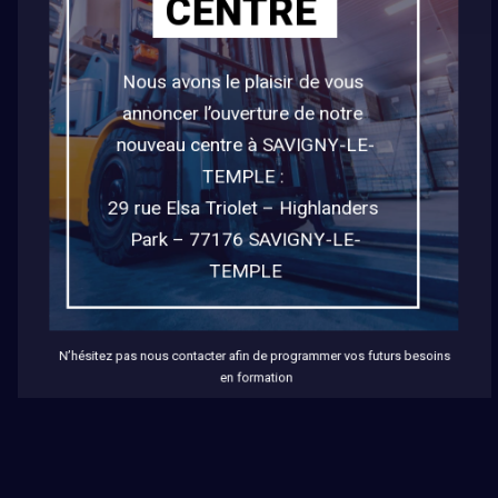
CENTRE
sed do eiusmod tempor
incididunt ut labore et dolore
Nous avons le plaisir de vous 
annoncer l’ouverture de notre 
magna aliqua. Ut enim ad
nouveau centre à SAVIGNY-LE-
minim veniam, quis nostrud
TEMPLE : 

exercitation.
29 rue Elsa Triolet – Highlanders 
Park – 77176 SAVIGNY-LE-
TEMPLE
N’hésitez pas nous contacter afin de programmer vos futurs besoins 
en formation
MAKE YOU SMILE