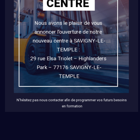
CENTRE
sed do eiusmod tempor
incididunt ut labore et dolore
Nous avons le plaisir de vous 
annoncer l’ouverture de notre 
magna aliqua. Ut enim ad
nouveau centre à SAVIGNY-LE-
minim veniam, quis nostrud
TEMPLE : 

exercitation.
29 rue Elsa Triolet – Highlanders 
Park – 77176 SAVIGNY-LE-
TEMPLE
N’hésitez pas nous contacter afin de programmer vos futurs besoins 
en formation
MAKE YOU SMILE