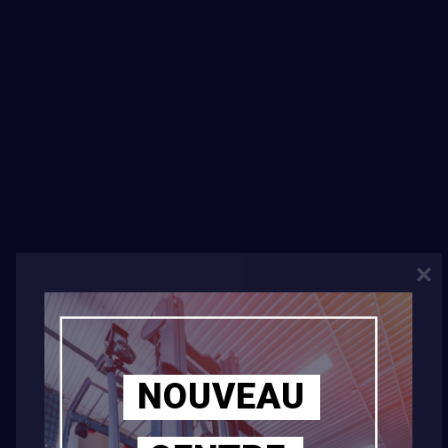
JOIN NOW
FACILITIES & ACTIVITIES
Lorem ipsum dolor sit amet,
NOUVEAU
consectetur adipisicing elit,