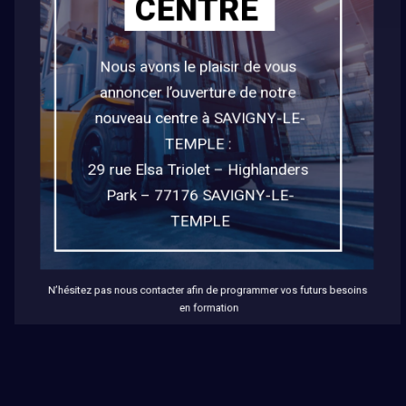
CENTRE
sed do eiusmod tempor
incididunt ut labore et dolore
Nous avons le plaisir de vous 
annoncer l’ouverture de notre 
magna aliqua. Ut enim ad
nouveau centre à SAVIGNY-LE-
minim veniam, quis nostrud
TEMPLE : 

exercitation.
29 rue Elsa Triolet – Highlanders 
Park – 77176 SAVIGNY-LE-
TEMPLE
N’hésitez pas nous contacter afin de programmer vos futurs besoins 
en formation
MAKE YOU SMILE