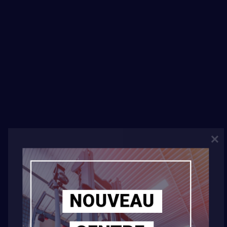
JOIN NOW
FACILITIES & ACTIVITIES
Lorem ipsum dolor sit amet,
NOUVEAU
consectetur adipisicing elit,